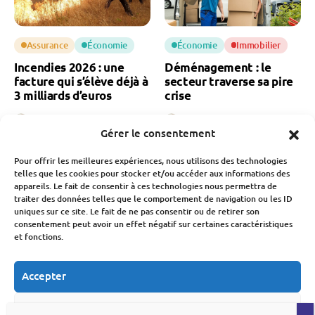
Assurance
Économie
Économie
Immobilier
Incendies 2026 : une
Déménagement : le
facture qui s’élève déjà à
secteur traverse sa pire
3 milliards d’euros
crise
Fabien Monvoisin
Fabien Monvoisin
Gérer le consentement
6 Août 2026
6 Août 2026
Pour offrir les meilleures expériences, nous utilisons des technologies
telles que les cookies pour stocker et/ou accéder aux informations des
appareils. Le fait de consentir à ces technologies nous permettra de
traiter des données telles que le comportement de navigation ou les ID
uniques sur ce site. Le fait de ne pas consentir ou de retirer son
consentement peut avoir un effet négatif sur certaines caractéristiques
et fonctions.
Banque Et Néo-Banque
Marchés Financiers
Travail
CAC 40 : pourquoi la
Accepter
Bourse de Paris bat un
Recrutement banque : le
nouveau record
secteur attire de moins
Refuser
historique
en moins de candidats