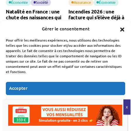
Économie
Société
Assurance
Économie
Natalité en France : une
Incendies 2026 : une
chute des naissances qui
facture qui s’élève déjà à
inquiète pour notre
3 milliards d’euros
Gérer le consentement
économie
Fabien Monvoisin
6 Août 2026
Fabien Monvoisin
Pour offrir les meilleures expériences, nous utilisons des technologies
7 Août 2026
telles que les cookies pour stocker et/ou accéder aux informations des
appareils. Le fait de consentir à ces technologies nous permettra de
traiter des données telles que le comportement de navigation ou les ID
uniques sur ce site. Le fait de ne pas consentir ou de retirer son
consentement peut avoir un effet négatif sur certaines caractéristiques
et fonctions.
Accepter
Économie
Immobilier
Budget
Économie
Déménagement : le
MaPrimeRénov’ : la
Refuser
secteur traverse sa pire
chute des demandes
crise
après la baisse des aides
Voir les préférences
Fabien Monvoisin
Fabien Monvoisin
Politique de cookies
Déclaration de confidentialité
6 Août 2026
5 Août 2026