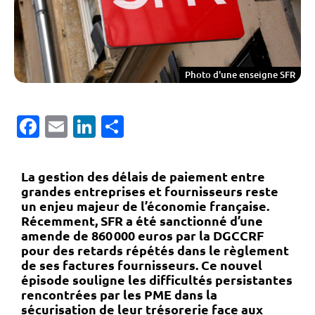
Photo d'une enseigne SFR
Facebook
Email
LinkedIn
Partager
La gestion des délais de paiement entre
grandes entreprises et fournisseurs reste
un enjeu majeur de l’économie française.
Récemment, SFR a été sanctionné d’une
amende de 860
000 euros par la DGCCRF
pour des retards r
ép
ét
és dans le r
èglement
de ses factures fournisseurs. Ce nouvel
épisode souligne les difficult
és persistantes
rencontr
ées par les PME dans la
s
écurisation de leur tr
ésorerie face aux