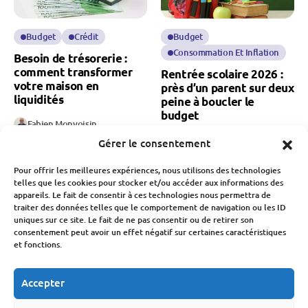
Budget
Crédit
Budget
Consommation Et Inflation
Besoin de trésorerie :
comment transformer
Rentrée scolaire 2026 :
votre maison en
près d’un parent sur deux
liquidités
peine à boucler le
budget
Fabien Monvoisin
8 Août 2026
Fabien Monvoisin
Gérer le consentement
8 Août 2026
Pour offrir les meilleures expériences, nous utilisons des technologies
telles que les cookies pour stocker et/ou accéder aux informations des
appareils. Le fait de consentir à ces technologies nous permettra de
traiter des données telles que le comportement de navigation ou les ID
uniques sur ce site. Le fait de ne pas consentir ou de retirer son
consentement peut avoir un effet négatif sur certaines caractéristiques
et fonctions.
Banque Et Néo-Banque
Économie
Société
Société
Accepter
Natalité en France : une
chute des naissances qui
Présidentielle 2027 : le