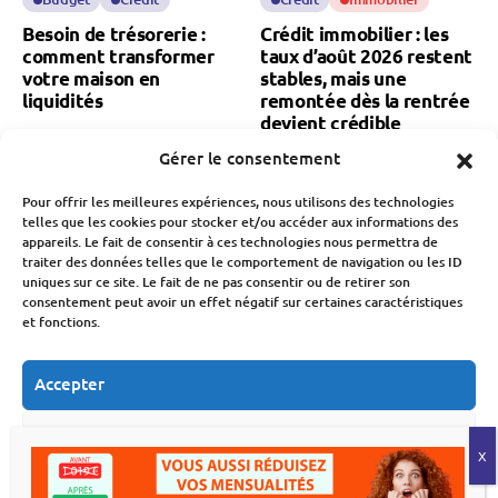
Besoin de trésorerie :
Crédit immobilier : les
comment transformer
taux d’août 2026 restent
votre maison en
stables, mais une
liquidités
remontée dès la rentrée
devient crédible
Fabien Monvoisin
Gérer le consentement
8 Août 2026
Fabien Monvoisin
31 Juillet 2026
Pour offrir les meilleures expériences, nous utilisons des technologies
telles que les cookies pour stocker et/ou accéder aux informations des
appareils. Le fait de consentir à ces technologies nous permettra de
traiter des données telles que le comportement de navigation ou les ID
uniques sur ce site. Le fait de ne pas consentir ou de retirer son
consentement peut avoir un effet négatif sur certaines caractéristiques
et fonctions.
Crédit
Immobilier
Crédit
Immobilier
Accepter
Réformes Et
Crédit immobilier : la
Réglementations
baisse des taux à l’arrêt
Refuser
Bâle III : danger sur le
dès la rentrée 2026 ?
taux fixe pour les prêts
Fabien Monvoisin
Voir les préférences
immobiliers après 2032