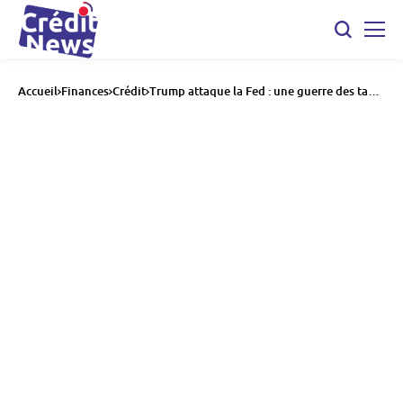
Accueil
Finances
Crédit
Trump attaque la Fed : une guerre des taux
qui coûterait 600 Md$ par an aux USA