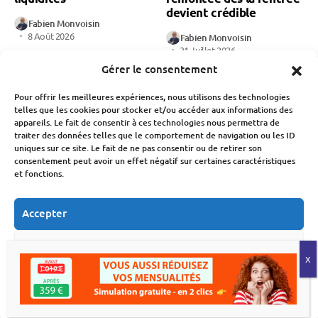
devient crédible
Fabien Monvoisin
8 Août 2026
Fabien Monvoisin
31 Juillet 2026
Gérer le consentement
Pour offrir les meilleures expériences, nous utilisons des technologies
telles que les cookies pour stocker et/ou accéder aux informations des
appareils. Le fait de consentir à ces technologies nous permettra de
traiter des données telles que le comportement de navigation ou les ID
uniques sur ce site. Le fait de ne pas consentir ou de retirer son
consentement peut avoir un effet négatif sur certaines caractéristiques
Crédit
Immobilier
Crédit
Immobilier
et fonctions.
Réformes Et
Crédit immobilier : la
Réglementations
baisse des taux à l’arrêt
Accepter
Bâle III : danger sur le
dès la rentrée 2026 ?
taux fixe pour les prêts
Fabien Monvoisin
immobiliers après 2032
Refuser
29 Juillet 2026
Fabien Monvoisin
Voir les préférences
30 Juillet 2026
Politique de cookies
Déclaration de confidentialité