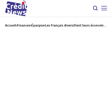
Accueil
Finances
Épargne
Les Français diversifient leurs économies
: un recul des dépôts sur comptes
courants